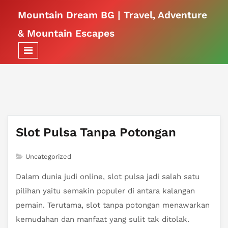
Mountain Dream BG | Travel, Adventure
& Mountain Escapes
Slot Pulsa Tanpa Potongan
Uncategorized
Dalam dunia judi online, slot pulsa jadi salah satu
pilihan yaitu semakin populer di antara kalangan
pemain. Terutama, slot tanpa potongan menawarkan
kemudahan dan manfaat yang sulit tak ditolak.