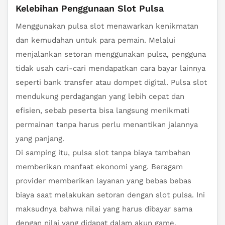
Kelebihan Penggunaan Slot Pulsa
Menggunakan pulsa slot menawarkan kenikmatan
dan kemudahan untuk para pemain. Melalui
menjalankan setoran menggunakan pulsa, pengguna
tidak usah cari-cari mendapatkan cara bayar lainnya
seperti bank transfer atau dompet digital. Pulsa slot
mendukung perdagangan yang lebih cepat dan
efisien, sebab peserta bisa langsung menikmati
permainan tanpa harus perlu menantikan jalannya
yang panjang.
Di samping itu, pulsa slot tanpa biaya tambahan
memberikan manfaat ekonomi yang. Beragam
provider memberikan layanan yang bebas bebas
biaya saat melakukan setoran dengan slot pulsa. Ini
maksudnya bahwa nilai yang harus dibayar sama
dengan nilai yang didapat dalam akun game,