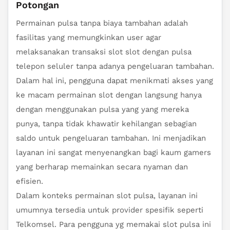
Potongan
Permainan pulsa tanpa biaya tambahan adalah
fasilitas yang memungkinkan user agar
melaksanakan transaksi slot slot dengan pulsa
telepon seluler tanpa adanya pengeluaran tambahan.
Dalam hal ini, pengguna dapat menikmati akses yang
ke macam permainan slot dengan langsung hanya
dengan menggunakan pulsa yang yang mereka
punya, tanpa tidak khawatir kehilangan sebagian
saldo untuk pengeluaran tambahan. Ini menjadikan
layanan ini sangat menyenangkan bagi kaum gamers
yang berharap memainkan secara nyaman dan
efisien.
Dalam konteks permainan slot pulsa, layanan ini
umumnya tersedia untuk provider spesifik seperti
Telkomsel. Para pengguna yg memakai slot pulsa ini