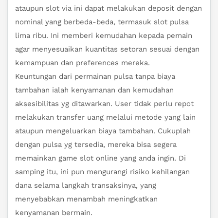
ataupun slot via ini dapat melakukan deposit dengan
nominal yang berbeda-beda, termasuk slot pulsa
lima ribu. Ini memberi kemudahan kepada pemain
agar menyesuaikan kuantitas setoran sesuai dengan
kemampuan dan preferences mereka.
Keuntungan dari permainan pulsa tanpa biaya
tambahan ialah kenyamanan dan kemudahan
aksesibilitas yg ditawarkan. User tidak perlu repot
melakukan transfer uang melalui metode yang lain
ataupun mengeluarkan biaya tambahan. Cukuplah
dengan pulsa yg tersedia, mereka bisa segera
memainkan game slot online yang anda ingin. Di
samping itu, ini pun mengurangi risiko kehilangan
dana selama langkah transaksinya, yang
menyebabkan menambah meningkatkan
kenyamanan bermain.