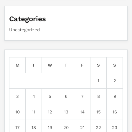
Categories
Uncategorized
M
T
W
T
F
S
S
1
2
3
4
5
6
7
8
9
10
11
12
13
14
15
16
17
18
19
20
21
22
23