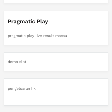
Pragmatic Play
pragmatic play
live result macau
demo slot
pengeluaran hk