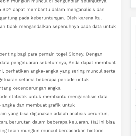
lebih mungkin muncul di pengundian selanjutnya.
ta SDY dapat membantu dalam menganalisis dan
gantung pada keberuntungan. Oleh karena itu,
dan tidak mengandalkan sepenuhnya pada data untuk
penting bagi para pemain togel Sidney. Dengan
 data pengeluaran sebelumnya, Anda dapat membuat
ini, perhatikan angka-angka yang sering muncul serta
ngeluaran selama beberapa periode untuk
ntang kecenderungan angka.
de statistik untuk membantu menganalisis data
ap angka dan membuat grafik untuk
ain yang bisa digunakan adalah analisis beruntun,
ara berurutan dalam beberapa keluaran. Hal ini bisa
ng lebih mungkin muncul berdasarkan historis