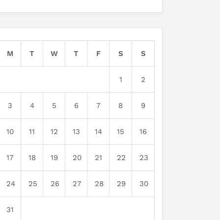
M
T
W
T
F
S
S
1
2
3
4
5
6
7
8
9
10
11
12
13
14
15
16
17
18
19
20
21
22
23
24
25
26
27
28
29
30
31