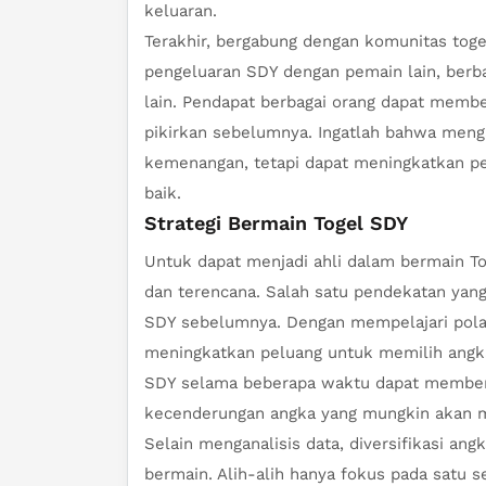
keluaran.
Terakhir, bergabung dengan komunitas togel
pengeluaran SDY dengan pemain lain, berbag
lain. Pendapat berbagai orang dapat membe
pikirkan sebelumnya. Ingatlah bahwa meng
kemenangan, tetapi dapat meningkatkan p
baik.
Strategi Bermain Togel SDY
Untuk dapat menjadi ahli dalam bermain Tog
dan terencana. Salah satu pendekatan yang
SDY sebelumnya. Dengan mempelajari pola 
meningkatkan peluang untuk memilih angka 
SDY selama beberapa waktu dapat memberi
kecenderungan angka yang mungkin akan 
Selain menganalisis data, diversifikasi an
bermain. Alih-alih hanya fokus pada satu 