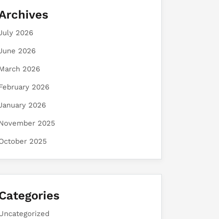
Archives
July 2026
June 2026
March 2026
February 2026
January 2026
November 2025
October 2025
Categories
Uncategorized