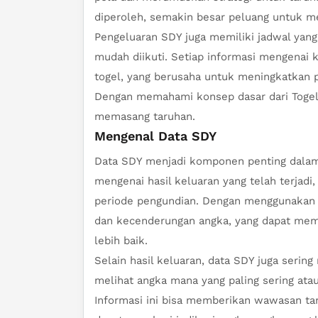
diperoleh, semakin besar peluang untuk me
Pengeluaran SDY juga memiliki jadwal yang
mudah diikuti. Setiap informasi mengenai k
togel, yang berusaha untuk meningkatka
Dengan memahami konsep dasar dari Togel 
memasang taruhan.
Mengenal Data SDY
Data SDY menjadi komponen penting dalam 
mengenai hasil keluaran yang telah terjadi
periode pengundian. Dengan menggunakan da
dan kecenderungan angka, yang dapat mem
lebih baik.
Selain hasil keluaran, data SDY juga seri
melihat angka mana yang paling sering atau
Informasi ini bisa memberikan wawasan ta