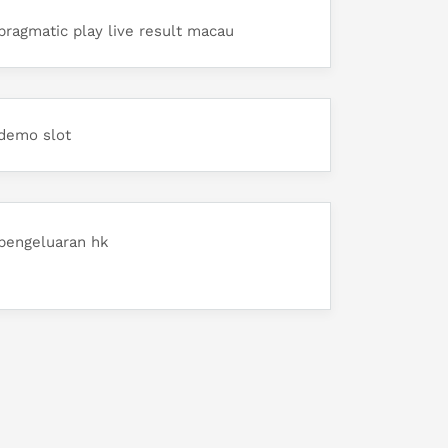
pragmatic play
live result macau
demo slot
pengeluaran hk