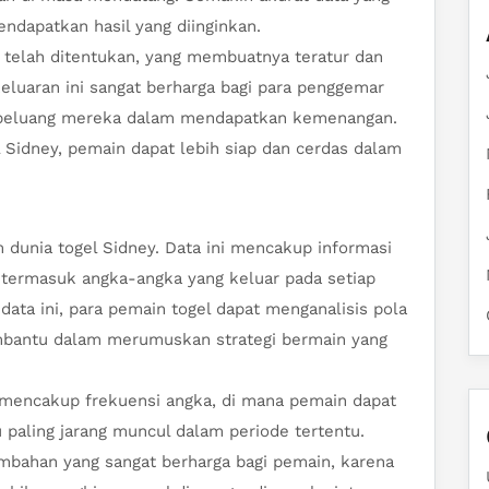
ndapatkan hasil yang diinginkan.
 telah ditentukan, yang membuatnya teratur dan
eluaran ini sangat berharga bagi para penggemar
n peluang mereka dalam mendapatkan kemenangan.
Sidney, pemain dapat lebih siap dan cerdas dalam
dunia togel Sidney. Data ini mencakup informasi
, termasuk angka-angka yang keluar pada setiap
ta ini, para pemain togel dapat menganalisis pola
bantu dalam merumuskan strategi bermain yang
ng mencakup frekuensi angka, di mana pemain dapat
 paling jarang muncul dalam periode tertentu.
mbahan yang sangat berharga bagi pemain, karena