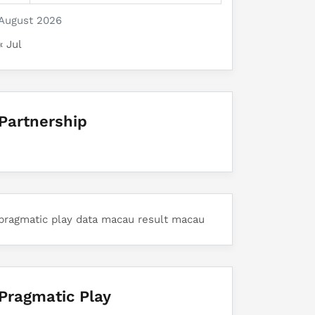
August 2026
« Jul
Partnership
pragmatic play
data macau
result macau
Pragmatic Play