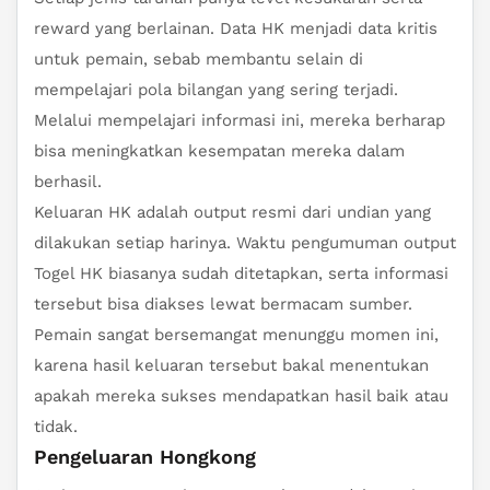
reward yang berlainan. Data HK menjadi data kritis
untuk pemain, sebab membantu selain di
mempelajari pola bilangan yang sering terjadi.
Melalui mempelajari informasi ini, mereka berharap
bisa meningkatkan kesempatan mereka dalam
berhasil.
Keluaran HK adalah output resmi dari undian yang
dilakukan setiap harinya. Waktu pengumuman output
Togel HK biasanya sudah ditetapkan, serta informasi
tersebut bisa diakses lewat bermacam sumber.
Pemain sangat bersemangat menunggu momen ini,
karena hasil keluaran tersebut bakal menentukan
apakah mereka sukses mendapatkan hasil baik atau
tidak.
Pengeluaran Hongkong