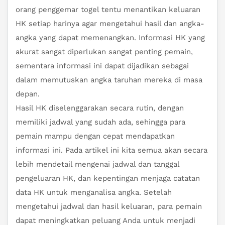
orang penggemar togel tentu menantikan keluaran
HK setiap harinya agar mengetahui hasil dan angka-
angka yang dapat memenangkan. Informasi HK yang
akurat sangat diperlukan sangat penting pemain,
sementara informasi ini dapat dijadikan sebagai
dalam memutuskan angka taruhan mereka di masa
depan.
Hasil HK diselenggarakan secara rutin, dengan
memiliki jadwal yang sudah ada, sehingga para
pemain mampu dengan cepat mendapatkan
informasi ini. Pada artikel ini kita semua akan secara
lebih mendetail mengenai jadwal dan tanggal
pengeluaran HK, dan kepentingan menjaga catatan
data HK untuk menganalisa angka. Setelah
mengetahui jadwal dan hasil keluaran, para pemain
dapat meningkatkan peluang Anda untuk menjadi