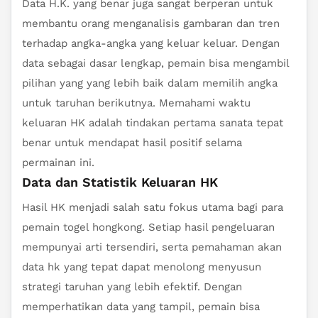
Data H.K. yang benar juga sangat berperan untuk
membantu orang menganalisis gambaran dan tren
terhadap angka-angka yang keluar keluar. Dengan
data sebagai dasar lengkap, pemain bisa mengambil
pilihan yang yang lebih baik dalam memilih angka
untuk taruhan berikutnya. Memahami waktu
keluaran HK adalah tindakan pertama sanata tepat
benar untuk mendapat hasil positif selama
permainan ini.
Data dan Statistik Keluaran HK
Hasil HK menjadi salah satu fokus utama bagi para
pemain togel hongkong. Setiap hasil pengeluaran
mempunyai arti tersendiri, serta pemahaman akan
data hk yang tepat dapat menolong menyusun
strategi taruhan yang lebih efektif. Dengan
memperhatikan data yang tampil, pemain bisa