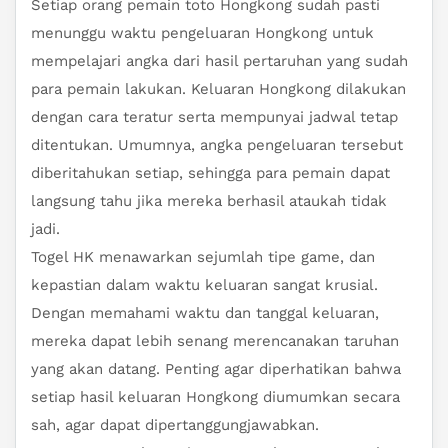
Setiap orang pemain toto Hongkong sudah pasti
menunggu waktu pengeluaran Hongkong untuk
mempelajari angka dari hasil pertaruhan yang sudah
para pemain lakukan. Keluaran Hongkong dilakukan
dengan cara teratur serta mempunyai jadwal tetap
ditentukan. Umumnya, angka pengeluaran tersebut
diberitahukan setiap, sehingga para pemain dapat
langsung tahu jika mereka berhasil ataukah tidak
jadi.
Togel HK menawarkan sejumlah tipe game, dan
kepastian dalam waktu keluaran sangat krusial.
Dengan memahami waktu dan tanggal keluaran,
mereka dapat lebih senang merencanakan taruhan
yang akan datang. Penting agar diperhatikan bahwa
setiap hasil keluaran Hongkong diumumkan secara
sah, agar dapat dipertanggungjawabkan.