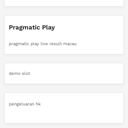
Pragmatic Play
pragmatic play
live result macau
demo slot
pengeluaran hk