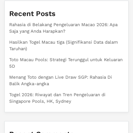
Recent Posts
Rahasia di Belakang Pengeluaran Macao 2026: Apa
Saja yang Anda Harapkan?
Hasilkan Togel Macau tiga (Signifikansi Data dalam
Taruhan)
Toto Macau Pools: Strategi Terunggul untuk Keluaran
5D
Menang Toto dengan Live Draw SGP: Rahasia Di
Balik Angka-angka
Togel 2026: Riwayat dan Tren Pengeluaran di
Singapore Pools, HK, Sydney