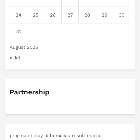
24
25
26
27
28
29
30
31
August 2026
« Jul
Partnership
pragmatic play
data macau
result macau